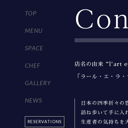
TOP
MENU
SPACE
店名の由来
“l'art 
CHEF
「ラール・エ・ラ・
GALLERY
NEWS
日本の四季折々の
訪ね歩いて手に入
RESERVATIONS
生産者の気持ちを