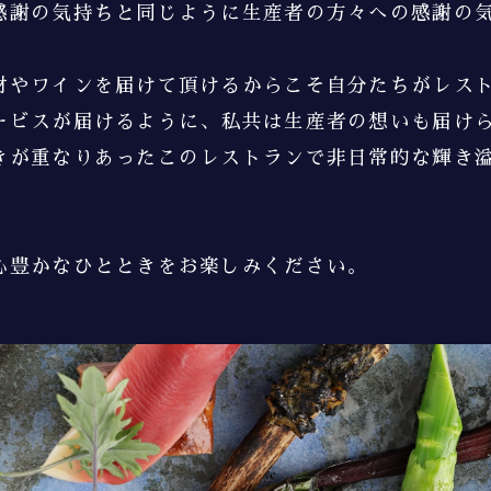
感謝の気持ちと同じように生産者の方々への感謝の
材やワインを
届けて頂けるからこそ
自分たちが
レス
ービスが届けるように、
私共は生産者の想いも届け
きが重なりあった
このレストランで
非日常的な輝き
心豊かなひとときを
お楽しみください。