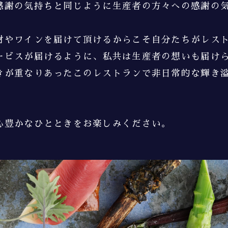
感謝の気持ちと同じように生産者の方々への感謝の
材やワインを
届けて頂けるからこそ
自分たちが
レス
ービスが届けるように、
私共は生産者の想いも届け
きが重なりあった
このレストランで
非日常的な輝き
心豊かなひとときを
お楽しみください。