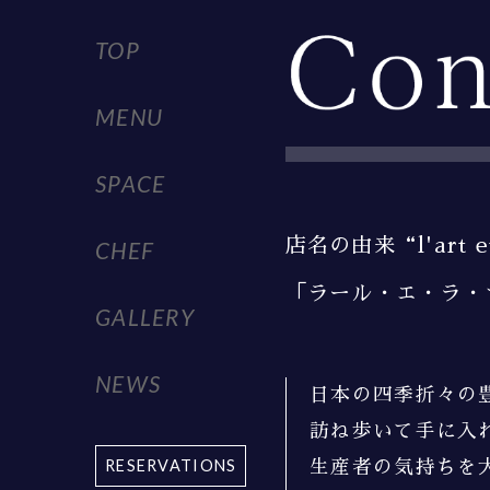
TOP
MENU
SPACE
店名の由来
“l'art 
CHEF
「ラール・エ・ラ・
GALLERY
NEWS
日本の四季折々の
訪ね歩いて手に入
RESERVATIONS
生産者の気持ちを